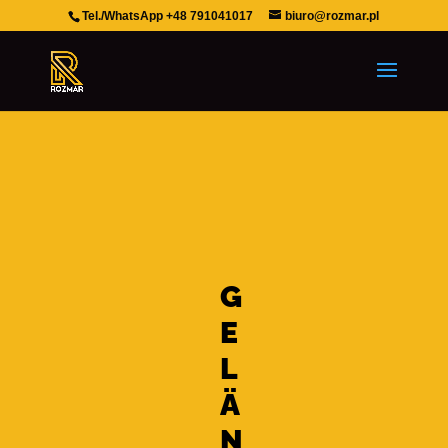
Tel 1:
017622163481
Tel./WhatsApp +48 791041017
biuro@rozmar.pl
Tel 2:
+48 693936051
e-mail:
kontakt@rozmar.pl
G
E
L
Ä
N