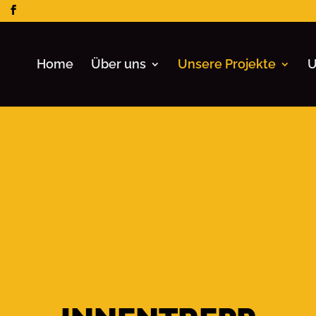
66-470, Kostrzyn nad Odrą
ul. Leśna 2a
Home
Über uns
Unsere Projekte
U