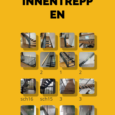
INNENTREPP
EN
2
1
2
sch16
sch15
3
3