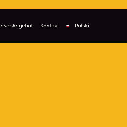
Tel 2:
+48 693936051
e-mail:
kontakt@rozmar.pl
nser Angebot
Kontakt
Polski